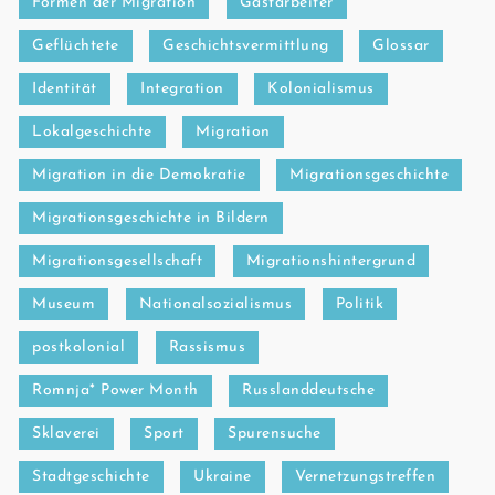
Formen der Migration
Gastarbeiter
Geflüchtete
Geschichtsvermittlung
Glossar
Identität
Integration
Kolonialismus
Lokalgeschichte
Migration
Migration in die Demokratie
Migrationsgeschichte
Migrationsgeschichte in Bildern
Migrationsgesellschaft
Migrationshintergrund
Museum
Nationalsozialismus
Politik
postkolonial
Rassismus
Romnja* Power Month
Russlanddeutsche
Sklaverei
Sport
Spurensuche
Stadtgeschichte
Ukraine
Vernetzungstreffen