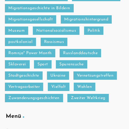
Migrationsgeschichte in Bildern
Migrationsgesellschaft
Migrationshintergrund
Museum
Nationalsozialismus
Politik
postkolonial
Rassismus
Romnja* Power Month
Russlanddeutsche
Sklaverei
Sport
Spurensuche
Stadtgeschichte
Ukraine
Vernetzungstreffen
Vertragsarbeiter
Vielfalt
Wahlen
Zuwanderungsgeschichten
Zweiter Weltkrieg
Menü