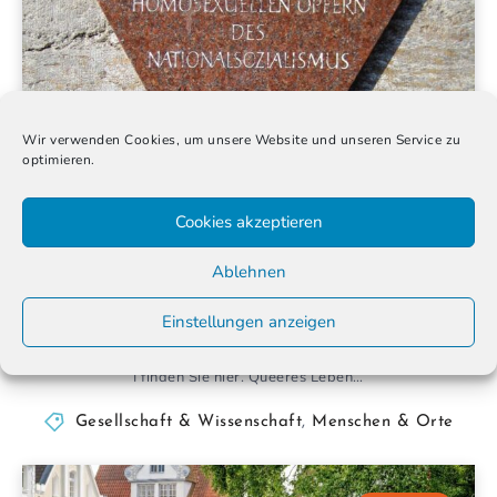
Wir verwenden Cookies, um unsere Website und unseren Service zu
optimieren.
Cookies akzeptieren
Richard Plant und Hans Mayer – Queere
Migration im Nationalsozialismus
Ablehnen
28. Juni 2024
Einstellungen anzeigen
Teil II zu queerer Migration anlässlich des Pride Month 2024. Teil
I finden Sie hier. Queeres Leben…
Gesellschaft & Wissenschaft
,
Menschen & Orte