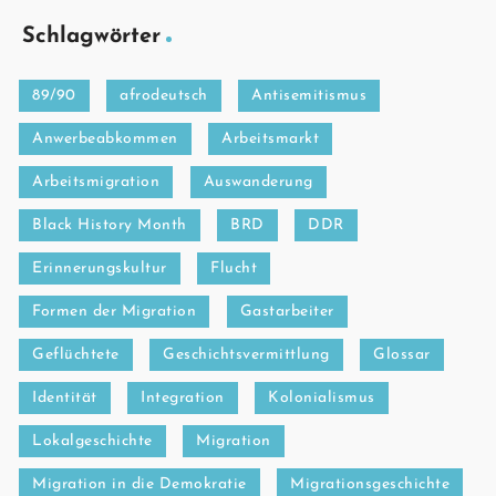
Schlagwörter
89/90
afrodeutsch
Antisemitismus
Anwerbeabkommen
Arbeitsmarkt
Arbeitsmigration
Auswanderung
Black History Month
BRD
DDR
Erinnerungskultur
Flucht
Formen der Migration
Gastarbeiter
Geflüchtete
Geschichtsvermittlung
Glossar
Identität
Integration
Kolonialismus
Lokalgeschichte
Migration
Migration in die Demokratie
Migrationsgeschichte