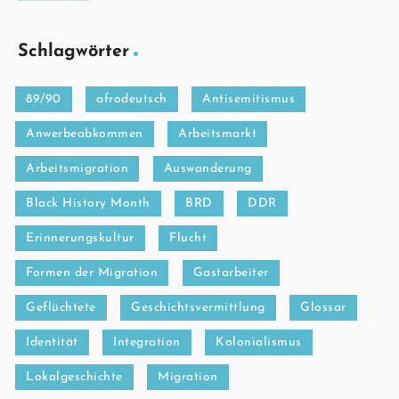
Schlagwörter
89/90
afrodeutsch
Antisemitismus
Anwerbeabkommen
Arbeitsmarkt
Arbeitsmigration
Auswanderung
Black History Month
BRD
DDR
Erinnerungskultur
Flucht
Formen der Migration
Gastarbeiter
Geflüchtete
Geschichtsvermittlung
Glossar
Identität
Integration
Kolonialismus
Lokalgeschichte
Migration