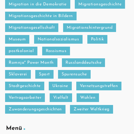
Migration in die Demokratie
Migrationsgeschichte
Migrationsgeschichte in Bildern
Migrationsgesellschaft
Migrationshintergrund
Museum
Nationalsozialismus
Politik
postkolonial
Rassismus
Romnja* Power Month
Russlanddeutsche
Sklaverei
Sport
Spurensuche
Stadtgeschichte
Ukraine
Vernetzungstreffen
Vertragsarbeiter
Vielfalt
Wahlen
Zuwanderungsgeschichten
Zweiter Weltkrieg
Menü