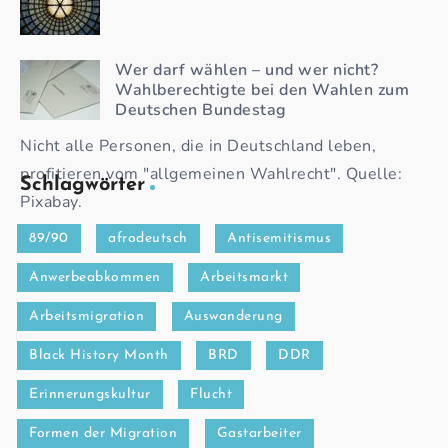
Wer darf wählen – und wer nicht?
Wahlberechtigte bei den Wahlen zum
Deutschen Bundestag
Nicht alle Personen, die in Deutschland leben,
profitieren vom "allgemeinen Wahlrecht". Quelle:
Schlagwörter
Pixabay.
89/90
afrodeutsch
Antisemitismus
Anwerbeabkommen
Arbeitsmarkt
Arbeitsmigration
Auswanderung
Black History Month
BRD
DDR
Erinnerungskultur
Flucht
Formen der Migration
Gastarbeiter