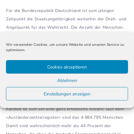
Für die Bundesrepublik Deutschland ist zum jetzigen
Zeitpunkt die Staatsangehörigkeit weiterhin der Dreh- und
Angelpunkt für das Wahlrecht. Die Anzahl der Menschen,
die die Einbürgerungskriterien erfüllen, ist statistisch
schwer zu erfassen. Um überhaupt einen Anhaltspunkt zu
Wir verwenden Cookies, um unsere Website und unseren Service zu
optimieren.
haben, bedient sich das Statistische Bundesamt einer
Hilfskonstruktion.
Cookies akzeptieren
Die vereinfachende Annahme ist, dass Menschen ohne
Ablehnen
deutsche Staatsangehörigkeit, die seit mehr als zehn
Jahren in Deutschland leben, bestimmt die
Einstellungen anzeigen
Voraussetzungen für eine Einbürgerung erfüllen. Hierbei
handelt es sich um eine ganz erhebliche Anzahl: laut dem
»Ausländerzentralregister« sind das 4.984.795 Menschen.
Damit sind wahrscheinlich mehr als 44 Prozent der