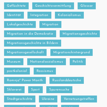
Geflüchtete
Geschichtsvermittlung
Glossar
Identität
Integration
Kolonialismus
Lokalgeschichte
Migration
Migration in die Demokratie
Migrationsgeschichte
Migrationsgeschichte in Bildern
Migrationsgesellschaft
Migrationshintergrund
Museum
Nationalsozialismus
Politik
postkolonial
Rassismus
Romnja* Power Month
Russlanddeutsche
Sklaverei
Sport
Spurensuche
Stadtgeschichte
Ukraine
Vernetzungstreffen