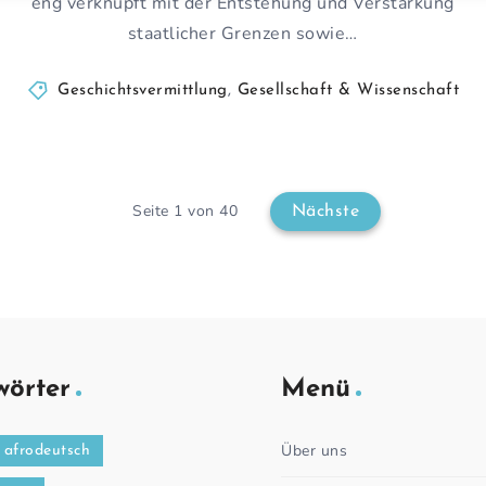
eng verknüpft mit der Entstehung und Verstärkung
staatlicher Grenzen sowie…
Geschichtsvermittlung
,
Gesellschaft & Wissenschaft
Seite 1 von 40
Nächste
wörter
Menü
Über uns
afrodeutsch