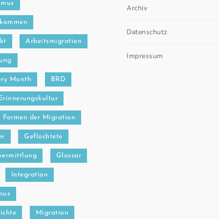
smus
Archiv
bkommen
Datenschutz
kt
Arbeitsmigration
Impressum
ung
ory Month
BRD
Erinnerungskultur
Formen der Migration
er
Geflüchtete
vermittlung
Glossar
Integration
mus
ichte
Migration