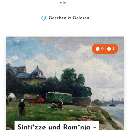
die…
Gesehen & Gelesen
0
3
Sinti*zze und Rom*nja –