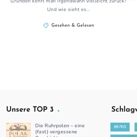
Gründen kehrt man irgendwann vielleicht zurück?
Und wie sieht es…
Gesehen & Gelesen
Unsere TOP 3
Schlag
Die Ruhrpolen – eine
89/90
(fast) vergessene