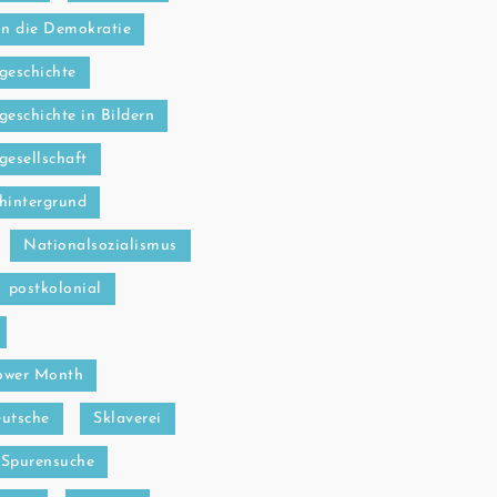
in die Demokratie
geschichte
geschichte in Bildern
gesellschaft
hintergrund
Nationalsozialismus
postkolonial
ower Month
utsche
Sklaverei
Spurensuche