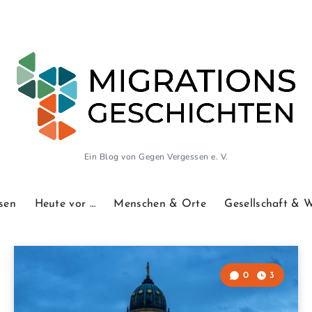
Ein Blog von Gegen Vergessen e. V.
sen
Heute vor …
Menschen & Orte
Gesellschaft & 
0
3