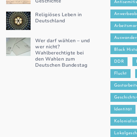
Geschichte
Antisemiti
Religiöses Leben in
Anwerbea
Deutschland
Arbeitsmar
Auswander
Wer darf wählen – und
wer nicht?
Black Hist
Wahlberechtigte bei
den Wahlen zum
DDR
Deutschen Bundestag
Flucht
Gastarbeit
Geschichts
Identität
Kolonialis
Lokalgesch