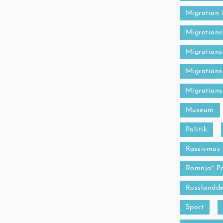
Migration 
Migrations
Migrations
Migrations
Migrations
Museum
Politik
Rassismus
Romnja* P
Russlandde
Sport