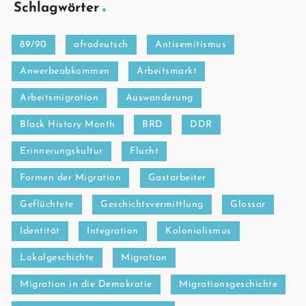
Schlagwörter
89/90
afrodeutsch
Antisemitismus
Anwerbeabkommen
Arbeitsmarkt
Arbeitsmigration
Auswanderung
Black History Month
BRD
DDR
Erinnerungskultur
Flucht
Formen der Migration
Gastarbeiter
Geflüchtete
Geschichtsvermittlung
Glossar
Identität
Integration
Kolonialismus
Lokalgeschichte
Migration
Migration in die Demokratie
Migrationsgeschichte