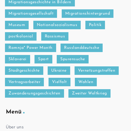
Migrationsgeschichte in Bildern
Migrationsgesellschaft
Migrationshintergrund
Museum
Nationalsozialismus
Politik
postkolonial
Rassismus
Romnja* Power Month
Russlanddeutsche
Sklaverei
Sport
Spurensuche
Stadtgeschichte
Ukraine
Vernetzungstreffen
Vertragsarbeiter
Vielfalt
Wahlen
Zuwanderungsgeschichten
Zweiter Weltkrieg
Menü
Über uns