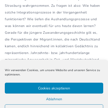
Strasburg wahrgenommen. Zu fragen ist also: Wie haben
solche Integrationsprozesse in der Vergangenheit
funktioniert? Wie liefen die Aushandlungsprozesse und
was können wir eventuell für uns heute davon lernen?
Gerade für die jüngere Zuwanderungsgeschichte gilt es,
die Perspektiven der Migrant:innen, die nach Deutschland
kamen, endlich hinreichend im kollektiven Gedächtnis zu
repräsentieren. Jahrzehnte- bzw. jahrhundertelange
migrantische Anwesenheit in Ost- und Westdeutschland
wird noch zu wenig benannt. Zielführend ist daher eine
Wir verwenden Cookies, um unsere Website und unseren Service zu
Spurensuche und Geschichtsvermittlung, die auf die
optimieren.
Vielfalt der Erinnerungen und Perspektiven in der
Migrationsgesellschaft eingeht.
Cookies akzeptieren
Ablehnen
Was erwartet den Leser?