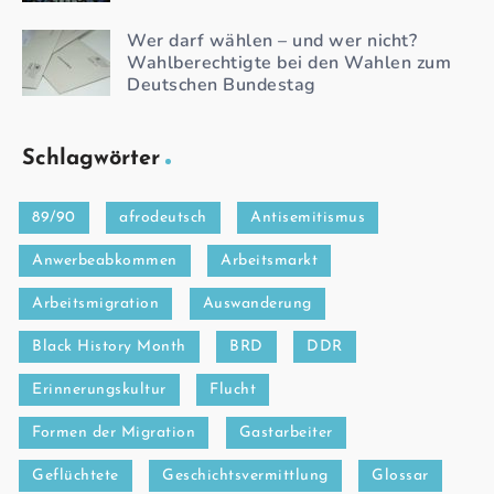
Wer darf wählen – und wer nicht?
Wahlberechtigte bei den Wahlen zum
Deutschen Bundestag
Schlagwörter
89/90
afrodeutsch
Antisemitismus
Anwerbeabkommen
Arbeitsmarkt
Arbeitsmigration
Auswanderung
Black History Month
BRD
DDR
Erinnerungskultur
Flucht
Formen der Migration
Gastarbeiter
Geflüchtete
Geschichtsvermittlung
Glossar