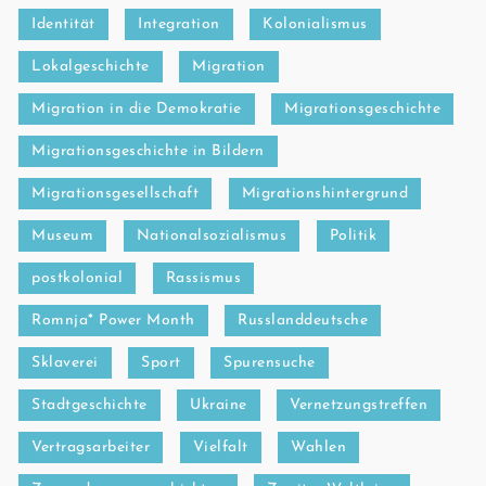
Identität
Integration
Kolonialismus
Lokalgeschichte
Migration
Migration in die Demokratie
Migrationsgeschichte
Migrationsgeschichte in Bildern
Migrationsgesellschaft
Migrationshintergrund
Museum
Nationalsozialismus
Politik
postkolonial
Rassismus
Romnja* Power Month
Russlanddeutsche
Sklaverei
Sport
Spurensuche
Stadtgeschichte
Ukraine
Vernetzungstreffen
Vertragsarbeiter
Vielfalt
Wahlen