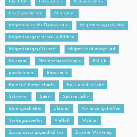
Identität
Integration
Kolonialismus
Lokalgeschichte
Migration
Migration in die Demokratie
Migrationsgeschichte
Migrationsgeschichte in Bildern
Migrationsgesellschaft
Migrationshintergrund
Museum
Nationalsozialismus
Politik
postkolonial
Rassismus
Romnja* Power Month
Russlanddeutsche
Sklaverei
Sport
Spurensuche
Stadtgeschichte
Ukraine
Vernetzungstreffen
Vertragsarbeiter
Vielfalt
Wahlen
Zuwanderungsgeschichten
Zweiter Weltkrieg