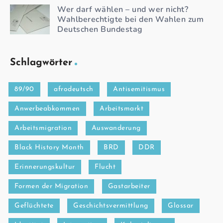
Wer darf wählen – und wer nicht?
Wahlberechtigte bei den Wahlen zum
Deutschen Bundestag
Schlagwörter
89/90
afrodeutsch
Antisemitismus
Anwerbeabkommen
Arbeitsmarkt
Arbeitsmigration
Auswanderung
Black History Month
BRD
DDR
Erinnerungskultur
Flucht
Formen der Migration
Gastarbeiter
Geflüchtete
Geschichtsvermittlung
Glossar