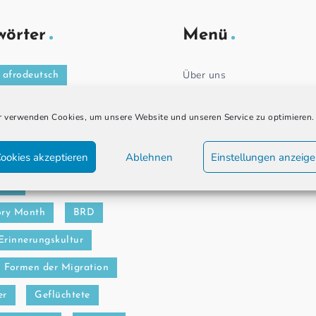
wörter
Menü
Über uns
afrodeutsch
smus
Archiv
 verwenden Cookies, um unsere Website und unseren Service zu optimieren.
bkommen
Datenschutz
ookies akzeptieren
Ablehnen
Einstellungen anzeig
kt
Arbeitsmigration
Impressum
ung
ory Month
BRD
Erinnerungskultur
Formen der Migration
er
Geflüchtete