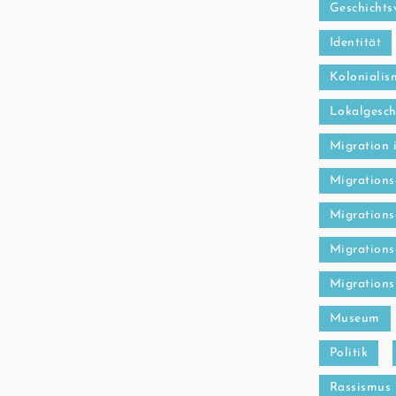
Geschichts
Identität
Kolonialis
Lokalgesch
Migration 
Migrations
Migrations
Migrations
Migrations
Museum
Politik
Rassismus