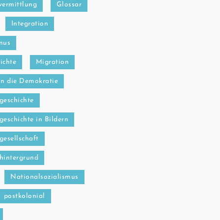
vermittlung
Glossar
Integration
mus
ichte
Migration
in die Demokratie
geschichte
geschichte in Bildern
gesellschaft
hintergrund
Nationalsozialismus
postkolonial