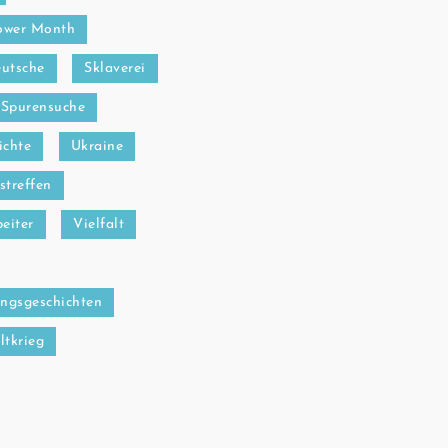
ower Month
utsche
Sklaverei
Spurensuche
ichte
Ukraine
streffen
eiter
Vielfalt
ngsgeschichten
ltkrieg