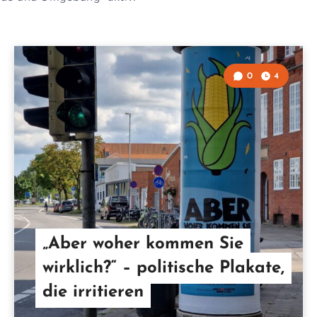
0
4
„Aber woher kommen Sie
wirklich?“ – politische Plakate,
die irritieren