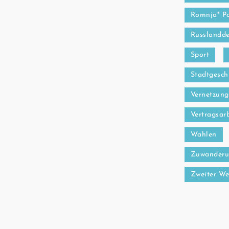
Romnja* P
Russlandde
Sport
Stadtgesch
Vernetzung
Vertragsarb
Wahlen
Zuwanderu
Zweiter We