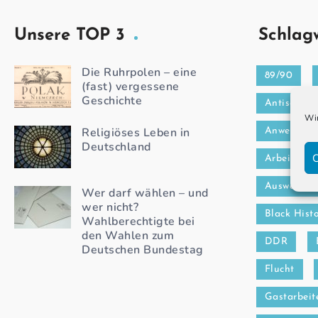
Unsere TOP 3
Schlag
Die Ruhrpolen – eine
89/90
(fast) vergessene
Geschichte
Antisemiti
Wir
Religiöses Leben in
Anwerbea
Deutschland
C
Arbeitsmar
Auswander
Wer darf wählen – und
wer nicht?
Black Hist
Wahlberechtigte bei
den Wahlen zum
DDR
Deutschen Bundestag
Flucht
Gastarbeit