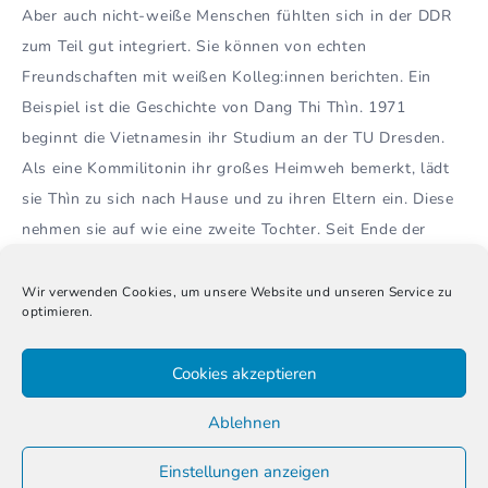
Aber auch nicht-weiße Menschen fühlten sich in der DDR
zum Teil gut integriert. Sie können von echten
Freundschaften mit weißen Kolleg:innen berichten. Ein
Beispiel ist die Geschichte von Dang Thi Thìn. 1971
beginnt die Vietnamesin ihr Studium an der TU Dresden.
Als eine Kommilitonin ihr großes Heimweh bemerkt, lädt
sie Thìn zu sich nach Hause und zu ihren Eltern ein. Diese
nehmen sie auf wie eine zweite Tochter. Seit Ende der
1980er Jahre lebt Thìn wieder dauerhaft in Vietnam. Doch
bis heute zündet sie manchmal die Kerzen ihrer deutschen
Wir verwenden Cookies, um unsere Website und unseren Service zu
optimieren.
Weihnachtspyramide an und erinnert sich gerne an ihre
ostdeutschen Freunde.
Cookies akzeptieren
Ablehnen
De-Zentralbild als ergänzender
Wissensspeicher
Einstellungen anzeigen