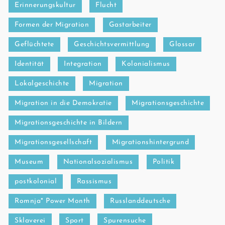
Erinnerungskultur
Flucht
Formen der Migration
Gastarbeiter
Geflüchtete
Geschichtsvermittlung
Glossar
Identität
Integration
Kolonialismus
Lokalgeschichte
Migration
Migration in die Demokratie
Migrationsgeschichte
Migrationsgeschichte in Bildern
Migrationsgesellschaft
Migrationshintergrund
Museum
Nationalsozialismus
Politik
postkolonial
Rassismus
Romnja* Power Month
Russlanddeutsche
Sklaverei
Sport
Spurensuche