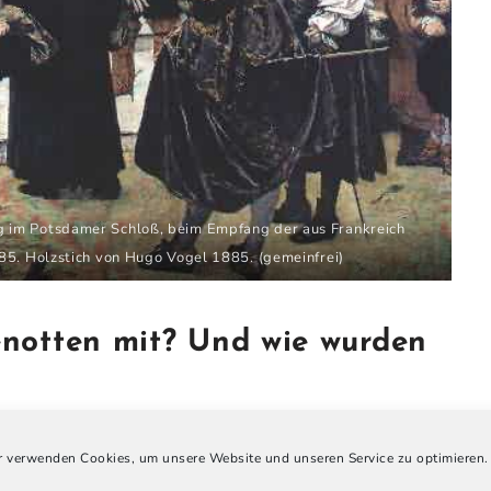
g
im
Potsdamer Schloß
, beim Empfang der aus Frankreich
685. Holzstich von Hugo Vogel 1885. (gemeinfrei)
notten mit? Und wie wurden
keiten mit nach Berlin.
 verwenden Cookies, um unsere Website und unseren Service zu optimieren.