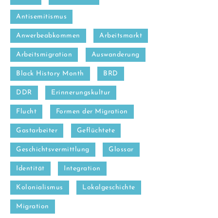
Antisemitismus
Anwerbeabkommen
Arbeitsmarkt
Arbeitsmigration
Auswanderung
Black History Month
BRD
DDR
Erinnerungskultur
Flucht
Formen der Migration
Gastarbeiter
Geflüchtete
Geschichtsvermittlung
Glossar
Identität
Integration
Kolonialismus
Lokalgeschichte
Migration