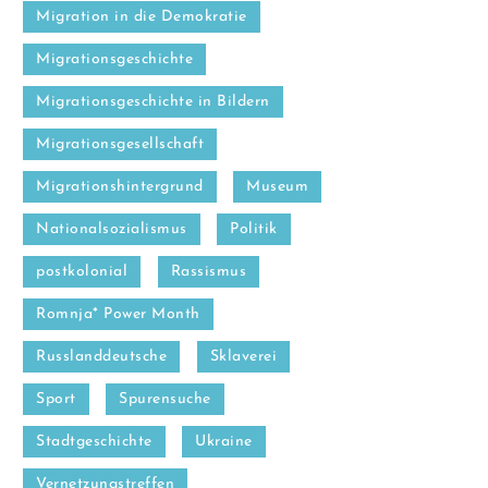
Migration in die Demokratie
Migrationsgeschichte
Migrationsgeschichte in Bildern
Migrationsgesellschaft
Migrationshintergrund
Museum
Nationalsozialismus
Politik
postkolonial
Rassismus
Romnja* Power Month
Russlanddeutsche
Sklaverei
Sport
Spurensuche
Stadtgeschichte
Ukraine
Vernetzungstreffen