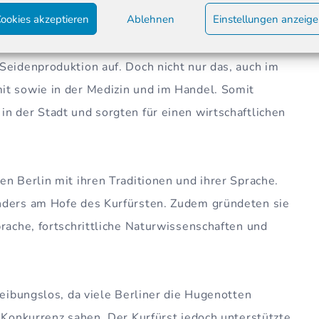
ookies akzeptieren
Ablehnen
Einstellungen anzeig
rene Handwerker, Landwirte oder Händler.
rbeit in der Textilindustrie. Sie brachten die
Seidenproduktion auf. Doch nicht nur das, auch im
it sowie in der Medizin und im Handel. Somit
n der Stadt und sorgten für einen wirtschaftlichen
en Berlin mit ihren Traditionen und ihrer Sprache.
nders am Hofe des Kurfürsten. Zudem gründeten sie
prache, fortschrittliche Naturwissenschaften und
reibungslos, da viele Berliner die Hugenotten
s Konkurrenz sahen. Der Kurfürst jedoch unterstützte