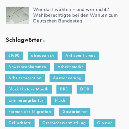
Wer darf wählen – und wer nicht?
Wahlberechtigte bei den Wahlen zum
Deutschen Bundestag
Schlagwörter
89/90
afrodeutsch
Antisemitismus
Anwerbeabkommen
Arbeitsmarkt
Arbeitsmigration
Auswanderung
Black History Month
BRD
DDR
Erinnerungskultur
Flucht
Formen der Migration
Gastarbeiter
Geflüchtete
Geschichtsvermittlung
Glossar