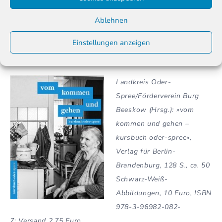
Das
Kursbuch Oder-Spree. Vom Kommen und Gehen
kann
bestellt werden über das:
Ablehnen
Museum Oder-Spree, Frankfurter Str. 23. 15848
Einstellungen anzeigen
Beeskow,
info@museumoderspree.de
Tel.: 03366 352 727
Landkreis Oder-
Spree/Förderverein Burg
Beeskow (Hrsg.): »vom
kommen und gehen –
kursbuch oder-spree«,
Verlag für Berlin-
Brandenburg, 128 S., ca. 50
Schwarz-Weiß-
Abbildungen, 10 Euro, ISBN
978-3-96982-082-
7
;
Versand 2,75 Euro