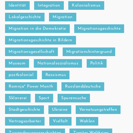
Identität
Integration
Kolonialismus
Lokalgeschichte
Migration
Migration in die Demokratie
Migrationsgeschichte
Migrationsgeschichte in Bildern
Migrationsgesellschaft
Migrationshintergrund
Museum
Nationalsozialismus
Politik
postkolonial
Rassismus
Romnja* Power Month
Russlanddeutsche
Sklaverei
Sport
Spurensuche
Stadtgeschichte
Ukraine
Vernetzungstreffen
Vertragsarbeiter
Vielfalt
Wahlen
Zuwanderungsgeschichten
Zweiter Weltkrieg