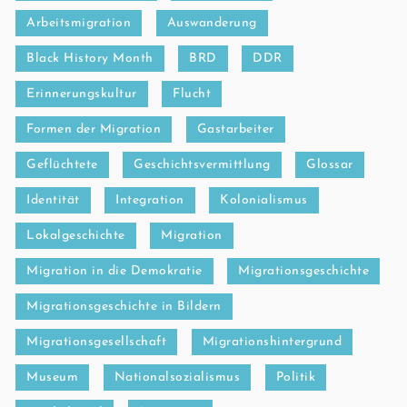
Arbeitsmigration
Auswanderung
Black History Month
BRD
DDR
Erinnerungskultur
Flucht
Formen der Migration
Gastarbeiter
Geflüchtete
Geschichtsvermittlung
Glossar
Identität
Integration
Kolonialismus
Lokalgeschichte
Migration
Migration in die Demokratie
Migrationsgeschichte
Migrationsgeschichte in Bildern
Migrationsgesellschaft
Migrationshintergrund
Museum
Nationalsozialismus
Politik