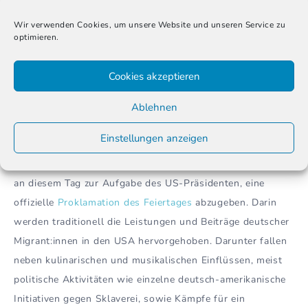
damalige US-Präsident
Ronald Reagan, gemeinsam mit der
Wir verwenden Cookies, um unsere Website und unseren Service zu
Zustimmung des Senats
, den Tag der Deutsch-
optimieren.
Amerikaner:innen als Feiertag in den USA fest. Seither
feiern jedes Jahr am 6. Oktober zahlreiche US-
Cookies akzeptieren
Amerikaner:innen ihre deutschen Wurzeln. Verknüpft wird
Ablehnen
dieser Festtag gerne auch mit der in den USA bekannten
Tradition des bayrischen Oktoberfestes.
Einstellungen anzeigen
Neben Feierlichkeiten mit Bier und Volksliedern gehört es
an diesem Tag zur Aufgabe des US-Präsidenten, eine
offizielle
Proklamation des Feiertages
abzugeben. Darin
werden traditionell die Leistungen und Beiträge deutscher
Migrant:innen in den USA hervorgehoben. Darunter fallen
neben kulinarischen und musikalischen Einflüssen, meist
politische Aktivitäten wie einzelne deutsch-amerikanische
Initiativen gegen Sklaverei, sowie Kämpfe für ein