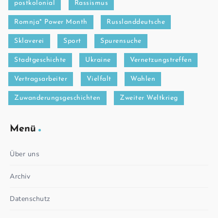
postkolonial
Rassismus
Romnja* Power Month
Russlanddeutsche
Sklaverei
Sport
Spurensuche
Stadtgeschichte
Ukraine
Vernetzungstreffen
Vertragsarbeiter
Vielfalt
Wahlen
Zuwanderungsgeschichten
Zweiter Weltkrieg
Menü
Über uns
Archiv
Datenschutz