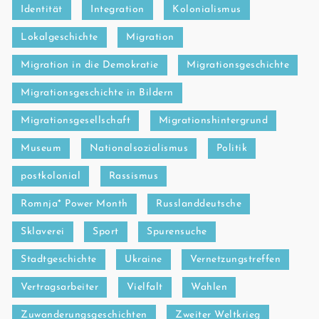
Identität
Integration
Kolonialismus
Lokalgeschichte
Migration
Migration in die Demokratie
Migrationsgeschichte
Migrationsgeschichte in Bildern
Migrationsgesellschaft
Migrationshintergrund
Museum
Nationalsozialismus
Politik
postkolonial
Rassismus
Romnja* Power Month
Russlanddeutsche
Sklaverei
Sport
Spurensuche
Stadtgeschichte
Ukraine
Vernetzungstreffen
Vertragsarbeiter
Vielfalt
Wahlen
Zuwanderungsgeschichten
Zweiter Weltkrieg