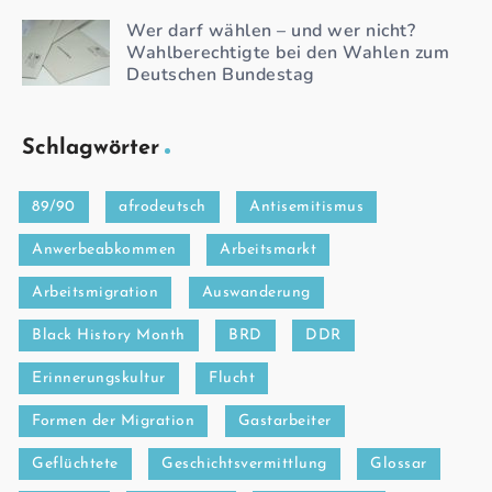
Wer darf wählen – und wer nicht?
Wahlberechtigte bei den Wahlen zum
Deutschen Bundestag
Schlagwörter
89/90
afrodeutsch
Antisemitismus
Anwerbeabkommen
Arbeitsmarkt
Arbeitsmigration
Auswanderung
Black History Month
BRD
DDR
Erinnerungskultur
Flucht
Formen der Migration
Gastarbeiter
Geflüchtete
Geschichtsvermittlung
Glossar