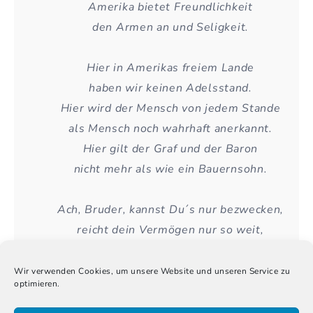
Amerika bietet Freundlichkeit
den Armen an und Seligkeit.
Hier in Amerikas freiem Lande
haben wir keinen Adelsstand.
Hier wird der Mensch von jedem Stande
als Mensch noch wahrhaft anerkannt.
Hier gilt der Graf und der Baron
nicht mehr als wie ein Bauernsohn.
Ach, Bruder, kannst Du´s nur bezwecken,
reicht dein Vermögen nur so weit,
laß durch die Reise dich nicht schrecken,
mach zu Abfahrt dich bereit.
Wir verwenden Cookies, um unsere Website und unseren Service zu
optimieren.
Hier wirst Du von der Steuerpein
auf ewig wohl befreiet sein. […]