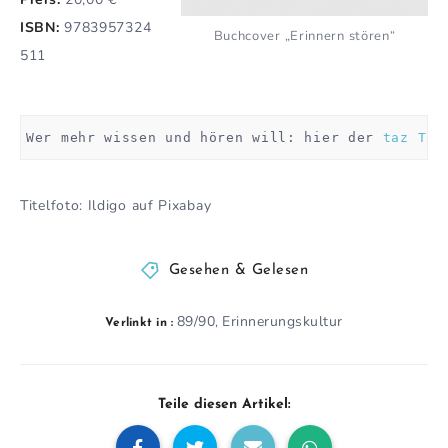
ISBN:
9783957324
Buchcover „Erinnern stören“
511
Wer mehr wissen und hören will: hier der 
taz Tal
Titelfoto: Ildigo auf Pixabay
Gesehen & Gelesen
89/90
Erinnerungskultur
,
Verlinkt in :
Teile diesen Artikel: