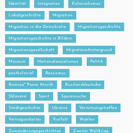
Identität
Integration
Kolonialismus
Lokalgeschichte
Migration
Migration in die Demokratie
Migrationsgeschichte
Migrationsgeschichte in Bildern
Migrationsgesellschaft
Migrationshintergrund
Museum
Nationalsozialismus
Politik
postkolonial
Rassismus
Romnja* Power Month
Russlanddeutsche
Sklaverei
Sport
Spurensuche
Stadtgeschichte
Ukraine
Vernetzungstreffen
Vertragsarbeiter
Vielfalt
Wahlen
Zuwanderungsgeschichten
Zweiter Weltkrieg