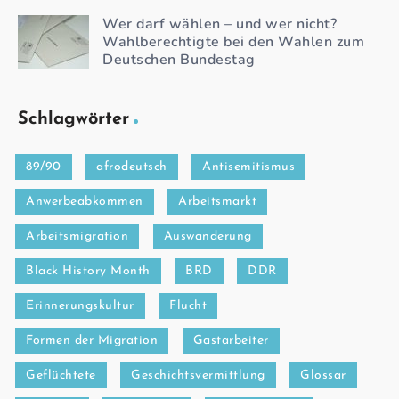
Wer darf wählen – und wer nicht?
Wahlberechtigte bei den Wahlen zum
Deutschen Bundestag
Schlagwörter
89/90
afrodeutsch
Antisemitismus
Anwerbeabkommen
Arbeitsmarkt
Arbeitsmigration
Auswanderung
Black History Month
BRD
DDR
Erinnerungskultur
Flucht
Formen der Migration
Gastarbeiter
Geflüchtete
Geschichtsvermittlung
Glossar