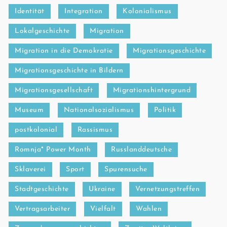
Identität
Integration
Kolonialismus
Lokalgeschichte
Migration
Migration in die Demokratie
Migrationsgeschichte
Migrationsgeschichte in Bildern
Migrationsgesellschaft
Migrationshintergrund
Museum
Nationalsozialismus
Politik
postkolonial
Rassismus
Romnja* Power Month
Russlanddeutsche
Sklaverei
Sport
Spurensuche
Stadtgeschichte
Ukraine
Vernetzungstreffen
Vertragsarbeiter
Vielfalt
Wahlen