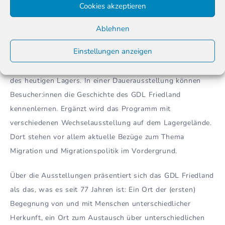
Cookies akzeptieren
Wie wichtig die Einrichtung für die Migrationspolitik in
Deutschland ist, zeigte nicht zuletzt die Errichtung einer
Ablehnen
Außenstelle des
Bundesamtes für Migration und
Einstellungen anzeigen
Flüchtlinge (BAMF)
in Friedland 2011. Fünf Jahre später,
im Frühjahr 2016 eröffnete zudem ein
Museum
am Rande
des heutigen Lagers. In einer Dauerausstellung können
Besucher:innen die Geschichte des GDL Friedland
kennenlernen. Ergänzt wird das Programm mit
verschiedenen Wechselausstellung auf dem Lagergelände.
Dort stehen vor allem aktuelle Bezüge zum Thema
Migration und Migrationspolitik im Vordergrund.
Über die Ausstellungen präsentiert sich das GDL Friedland
als das, was es seit 77 Jahren ist: Ein Ort der (ersten)
Begegnung von und mit Menschen unterschiedlicher
Herkunft, ein Ort zum Austausch über unterschiedlichen