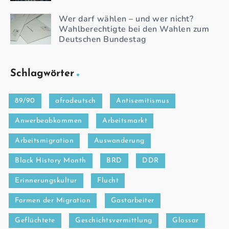
Wer darf wählen – und wer nicht?
Wahlberechtigte bei den Wahlen zum
Deutschen Bundestag
Schlagwörter
89/90
afrodeutsch
Antisemitismus
Anwerbeabkommen
Arbeitsmarkt
Arbeitsmigration
Auswanderung
Black History Month
BRD
DDR
Erinnerungskultur
Flucht
Formen der Migration
Gastarbeiter
Geflüchtete
Geschichtsvermittlung
Glossar