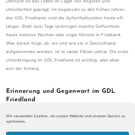
Dennoch ist das Leben im Lager von Ängsten und
Unsicherheit geprägt. Im Gegensatz zu den frühen Jahren
des GDL Friedlands sind die Aufenthaltszeiten heute oft
länger. Statt zwei Tage verbringen manche Geflüchtete
heute mehrere Wochen oder sogar Monate in Friedland.
Was darauf folgt, ob, wo und wie sie in Deutschland
aufgenommen werden, ist in vielen Fällen unklar. Die erste
Unterbringung im GDL Friedland ist wichtig, aber eben
erst der Anfang.
Erinnerung und Gegenwart im GDL
Friedland
Als vorbildliches Erstaufnahmelager genießt das GDL
Wir verwenden Cookies, um unsere Website und unseren Service zu
optimieren.
Friedland bis heute in Deutschland einen guten Ruf. Hier
liefen und laufen viele Migrationsbewegungen zusammen.