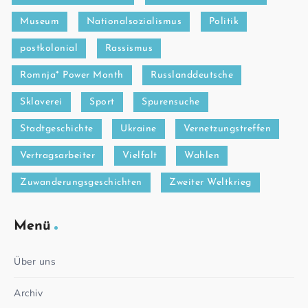
Museum
Nationalsozialismus
Politik
postkolonial
Rassismus
Romnja* Power Month
Russlanddeutsche
Sklaverei
Sport
Spurensuche
Stadtgeschichte
Ukraine
Vernetzungstreffen
Vertragsarbeiter
Vielfalt
Wahlen
Zuwanderungsgeschichten
Zweiter Weltkrieg
Menü
Über uns
Archiv