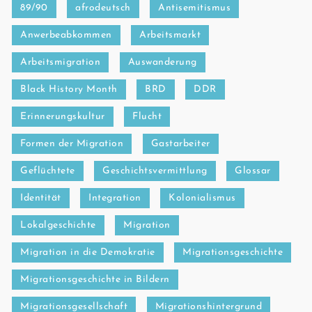
89/90
afrodeutsch
Antisemitismus
Anwerbeabkommen
Arbeitsmarkt
Arbeitsmigration
Auswanderung
Black History Month
BRD
DDR
Erinnerungskultur
Flucht
Formen der Migration
Gastarbeiter
Geflüchtete
Geschichtsvermittlung
Glossar
Identität
Integration
Kolonialismus
Lokalgeschichte
Migration
Migration in die Demokratie
Migrationsgeschichte
Migrationsgeschichte in Bildern
Migrationsgesellschaft
Migrationshintergrund