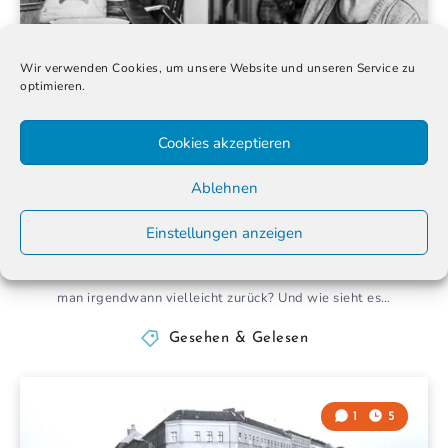
Wir verwenden Cookies, um unsere Website und unseren Service zu
optimieren.
Cookies akzeptieren
Vom Kommen und Gehen. Kursbuch Oder-
Ablehnen
Spree
26. November 2024
Einstellungen anzeigen
Warum verlässt man seine Heimat? Aus welchen Gründen kehrt
man irgendwann vielleicht zurück? Und wie sieht es…
Gesehen & Gelesen
1
5