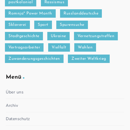
postkolonial
Rassismus
Romnja* Power Month
Russlanddeutsche
Sklaverei
Sport
Spurensuche
Stadtgeschichte
Ukraine
Vernetzungstreffen
Vertragsarbeiter
Vielfalt
Wahlen
Zuwanderungsgeschichten
Zweiter Weltkrieg
Menü
Über uns
Archiv
Datenschutz