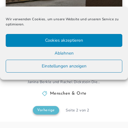
Wir verwenden Cookies, um unsere Website und unseren Service zu
optimieren.
Histories2gether: Gemeinsam für Demokratie
Cookies akzeptieren
und Menschenrechte
Ablehnen
11. Dezember 2020
Einstellungen anzeigen
Ehemalige DDR-Inhaftierte und heute politisch Verfolgte
gestalten zusammen Seminare in Berlin-Hohenschönhausen.
Janina Berkle und Rachel Dickstein Die…
Menschen & Orte
Seite 2 von 2
Vorherige