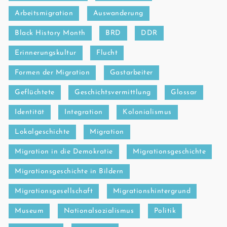
Arbeitsmigration
Auswanderung
Black History Month
BRD
DDR
Erinnerungskultur
Flucht
Formen der Migration
Gastarbeiter
Geflüchtete
Geschichtsvermittlung
Glossar
Identität
Integration
Kolonialismus
Lokalgeschichte
Migration
Migration in die Demokratie
Migrationsgeschichte
Migrationsgeschichte in Bildern
Migrationsgesellschaft
Migrationshintergrund
Museum
Nationalsozialismus
Politik