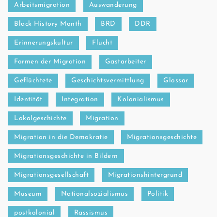
Arbeitsmigration
Auswanderung
Black History Month
BRD
DDR
Erinnerungskultur
Flucht
Formen der Migration
Gastarbeiter
Geflüchtete
Geschichtsvermittlung
Glossar
Identität
Integration
Kolonialismus
Lokalgeschichte
Migration
Migration in die Demokratie
Migrationsgeschichte
Migrationsgeschichte in Bildern
Migrationsgesellschaft
Migrationshintergrund
Museum
Nationalsozialismus
Politik
postkolonial
Rassismus