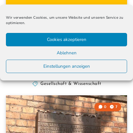
Wir verwenden Cookies, um unsere Website und unseren Service zu
optimieren.
DOMINANZKULTUR /
DOMINANZGESELLSCHAFT
Cookies akzeptieren
20. Oktober 2023
Ablehnen
Der Begriff der Dominanzkultur oder Dominanzgesellschaft
wurde in den 1990er Jahren von der Psychologin und
Einstellungen anzeigen
Sozialarbeiterin Birgit…
Gesellschaft & Wissenschaft
0
7