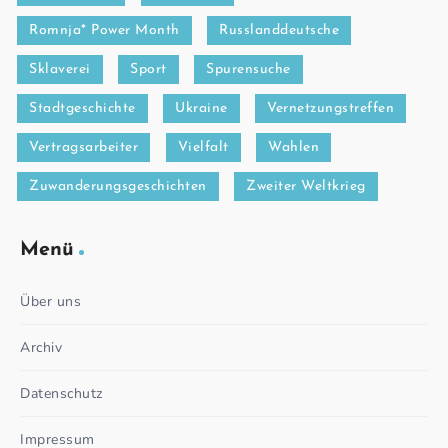
Romnja* Power Month
Russlanddeutsche
Sklaverei
Sport
Spurensuche
Stadtgeschichte
Ukraine
Vernetzungstreffen
Vertragsarbeiter
Vielfalt
Wahlen
Zuwanderungsgeschichten
Zweiter Weltkrieg
Menü
Über uns
Archiv
Datenschutz
Impressum