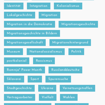
Identität
Integration
Kolonialismus
Lokalgeschichte
Migration
Migration in die Demokratie
Migrationsgeschichte
Migrationsgeschichte in Bildern
Migrationsgesellschaft
Migrationshintergrund
Museum
Nationalsozialismus
Politik
postkolonial
Rassismus
Romnja* Power Month
Russlanddeutsche
Sklaverei
Sport
Spurensuche
Stadtgeschichte
Ukraine
Vernetzungstreffen
Vertragsarbeiter
Vielfalt
Wahlen