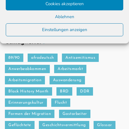
Cookies akzeptieren
Wer darf wählen – und wer nicht?
Ablehnen
Wahlberechtigte bei den Wahlen zum
Deutschen Bundestag
Einstellungen anzeigen
Schlagwörter
89/90
afrodeutsch
Antisemitismus
Anwerbeabkommen
Arbeitsmarkt
Arbeitsmigration
Auswanderung
Black History Month
BRD
DDR
Erinnerungskultur
Flucht
Formen der Migration
Gastarbeiter
Geflüchtete
Geschichtsvermittlung
Glossar