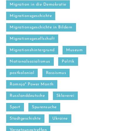
Migration in die Demokratie
Migrationsgeschichte
Migrationsgeschichte in Bildern
Migrationsgesellschaft
Migrationshintergrund
Museum
Nationalsozialismus
Politik
postkolonial
Rassismus
Romnja* Power Month
Russlanddeutsche
Sklaverei
Sport
Spurensuche
Stadtgeschichte
Ukraine
Vernetzungstreffen