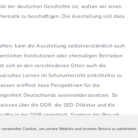
ekt der deutschen Geschichte ist, wollen wir einen
Thematik zu beschäftigen. Die Ausstellung soll dazu
ten, kann die Ausstellung selbstverständlich auch
fentlichen Institutionen oder ehemaligen Betrieben
t sich an den verschiedenen Orten auch die
ulisches Lernen im Schulunterricht eintrittsfrei zu
assen eröffnet neue Perspektiven für die
gangenheit Deutschlands auseinanderzusetzen. So
dwissen über die DDR, die SED-Diktatur und die
kräfte in der DDR vermittelt. Sondern der Besuch
ht auch eine Vielzahl an Anknüpfungspunkten. Zum
 verwenden Cookies, um unsere Website und unseren Service zu optimieren.
ehemaligen DDR sowie in der Transformationszeit