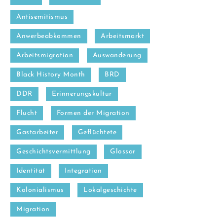
Antisemitismus
Anwerbeabkommen
Arbeitsmarkt
Arbeitsmigration
Auswanderung
Black History Month
BRD
DDR
Erinnerungskultur
Flucht
Formen der Migration
Gastarbeiter
Geflüchtete
Geschichtsvermittlung
Glossar
Identität
Integration
Kolonialismus
Lokalgeschichte
Migration