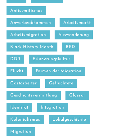
Antisemitismus
Anwerbeabkommen
Arbeitsmarkt
Arbeitsmigration
Auswanderung
Black History Month
BRD
DDR
Erinnerungskultur
Flucht
Formen der Migration
Gastarbeiter
Geflüchtete
Geschichtsvermittlung
Glossar
Identität
Integration
Kolonialismus
Lokalgeschichte
Migration