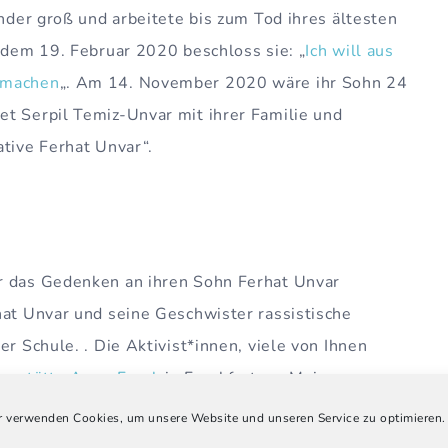
inder groß und arbeitete bis zum Tod ihres ältesten
h dem 19. Februar 2020 beschloss sie: „
Ich will aus
 machen
„. Am 14. November 2020 wäre ihr Sohn 24
et Serpil Temiz-Unvar mit ihrer Familie und
ative Ferhat Unvar“.
r das Gedenken an ihren Sohn Ferhat Unvar
hat Unvar und seine Geschwister rassistische
er Schule. . Die Aktivist*innen, viele von Ihnen
gsstätte Anne Frank
in Frankfurt am Main zu
n. Nun bieten sie
Workshops
zu den Themen
 verwenden Cookies, um unsere Website und unseren Service zu optimieren.
k nach dem 19. Februar“ für Schüler*innen ab der