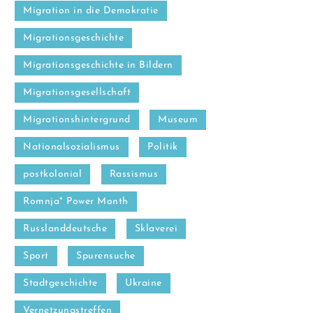
Migration in die Demokratie
Migrationsgeschichte
Migrationsgeschichte in Bildern
Migrationsgesellschaft
Migrationshintergrund
Museum
Nationalsozialismus
Politik
postkolonial
Rassismus
Romnja* Power Month
Russlanddeutsche
Sklaverei
Sport
Spurensuche
Stadtgeschichte
Ukraine
Vernetzungstreffen