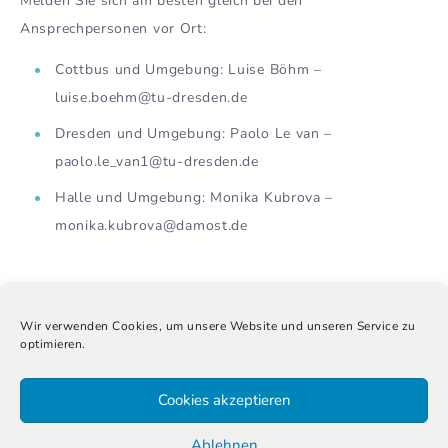
Melden Sie sich am besten gleich bei den
Ansprechpersonen vor Ort:
Cottbus und Umgebung: Luise Böhm –
luise.boehm@tu-dresden.de
Dresden und Umgebung: Paolo Le van –
paolo.le_van1@tu-dresden.de
Halle und Umgebung: Monika Kubrova –
monika.kubrova@damost.de
Titelfoto von 
StockSnap
 auf 
Pixabay
Wir verwenden Cookies, um unsere Website und unseren Service zu
optimieren.
Cookies akzeptieren
Geschichtsvermittlung
,
Gesehen & Gelesen
,
Meine
Geschichte
Ablehnen