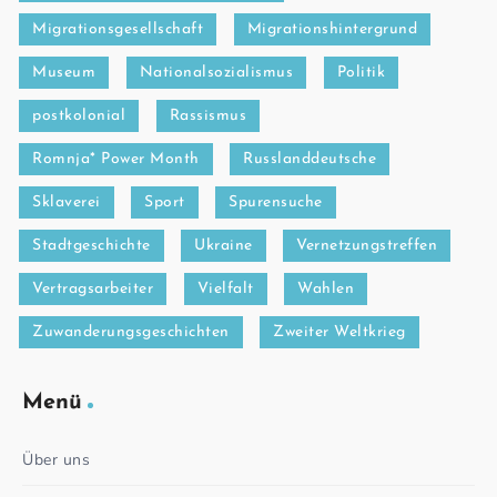
Migrationsgesellschaft
Migrationshintergrund
Museum
Nationalsozialismus
Politik
postkolonial
Rassismus
Romnja* Power Month
Russlanddeutsche
Sklaverei
Sport
Spurensuche
Stadtgeschichte
Ukraine
Vernetzungstreffen
Vertragsarbeiter
Vielfalt
Wahlen
Zuwanderungsgeschichten
Zweiter Weltkrieg
Menü
Über uns