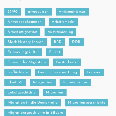
89/90
afrodeutsch
Antisemitismus
Anwerbeabkommen
Arbeitsmarkt
Arbeitsmigration
Auswanderung
Black History Month
BRD
DDR
Erinnerungskultur
Flucht
Formen der Migration
Gastarbeiter
Geflüchtete
Geschichtsvermittlung
Glossar
Identität
Integration
Kolonialismus
Lokalgeschichte
Migration
Migration in die Demokratie
Migrationsgeschichte
Migrationsgeschichte in Bildern