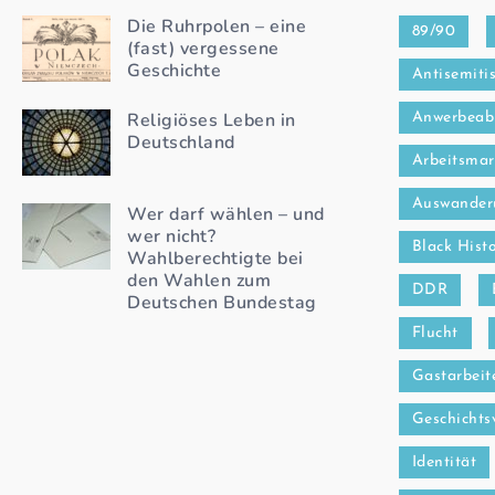
Die Ruhrpolen – eine
89/90
(fast) vergessene
Geschichte
Antisemiti
Religiöses Leben in
Anwerbea
Deutschland
Arbeitsmar
Auswander
Wer darf wählen – und
wer nicht?
Black Hist
Wahlberechtigte bei
den Wahlen zum
DDR
Deutschen Bundestag
Flucht
Gastarbeit
Geschichts
Identität