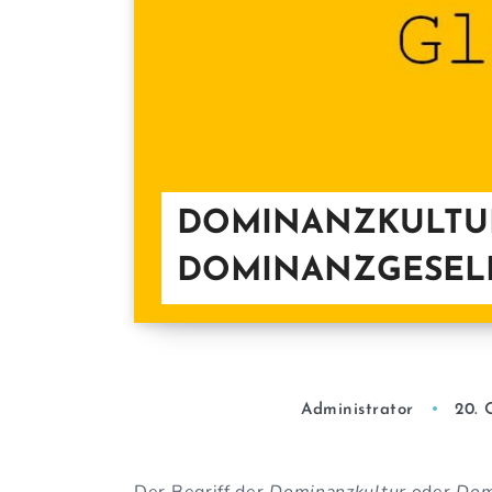
DOMINANZKULTUR
DOMINANZGESEL
Administrator
20. 
Der Begriff der
Dominanzkultur
oder
Domi