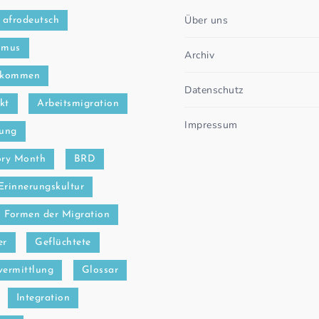
Über uns
afrodeutsch
smus
Archiv
bkommen
Datenschutz
kt
Arbeitsmigration
Impressum
ung
ory Month
BRD
Erinnerungskultur
Formen der Migration
er
Geflüchtete
vermittlung
Glossar
Integration