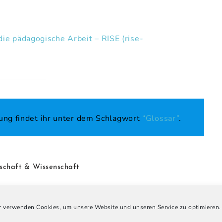
ie pädagogische Arbeit – RISE (rise-
ung findet ihr unter dem Schlagwort
“Glossar”
.
lschaft & Wissenschaft
Glossar
inkt in :
 verwenden Cookies, um unsere Website und unseren Service zu optimieren.