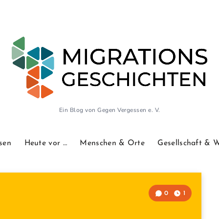
Ein Blog von Gegen Vergessen e. V.
sen
Heute vor …
Menschen & Orte
Gesellschaft & 
0
1