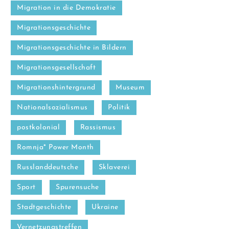
Migration in die Demokratie
Migrationsgeschichte
Migrationsgeschichte in Bildern
Migrationsgesellschaft
Migrationshintergrund
Museum
Nationalsozialismus
Politik
postkolonial
Rassismus
Romnja* Power Month
Russlanddeutsche
Sklaverei
Sport
Spurensuche
Stadtgeschichte
Ukraine
Vernetzungstreffen