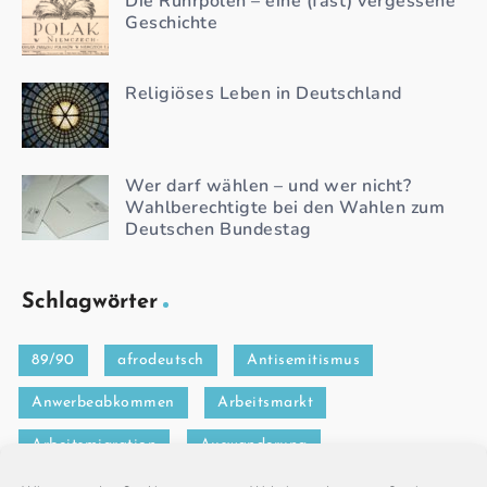
Die Ruhrpolen – eine (fast) vergessene
Geschichte
Religiöses Leben in Deutschland
Wer darf wählen – und wer nicht?
Wahlberechtigte bei den Wahlen zum
Deutschen Bundestag
Schlagwörter
89/90
afrodeutsch
Antisemitismus
Anwerbeabkommen
Arbeitsmarkt
Arbeitsmigration
Auswanderung