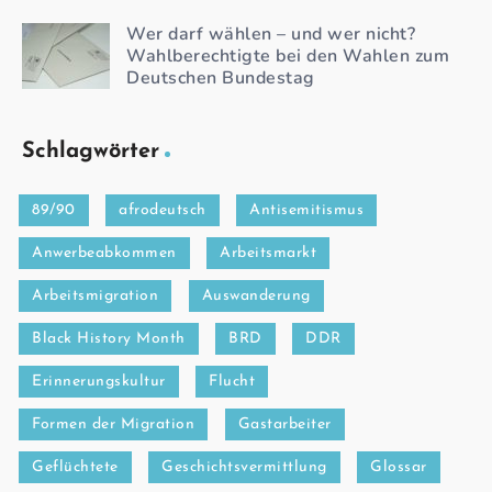
Wer darf wählen – und wer nicht?
Wahlberechtigte bei den Wahlen zum
Deutschen Bundestag
Schlagwörter
89/90
afrodeutsch
Antisemitismus
Anwerbeabkommen
Arbeitsmarkt
Arbeitsmigration
Auswanderung
Black History Month
BRD
DDR
Erinnerungskultur
Flucht
Formen der Migration
Gastarbeiter
Geflüchtete
Geschichtsvermittlung
Glossar