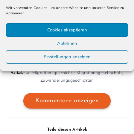
Fotograf
Ansgar Wilkendorf
auf.
Wir verwenden Cookies, um unsere Website und unseren Service zu
optimieren.
Cookies akzeptieren
Ablehnen
Einstellungen anzeigen
Meine Geschichte
Migrationsgeschichte
Migrationsgesellschaft
,
,
Verlinkt in :
Zuwanderungsgeschichten
Kommentare anzeigen
Teile diesen Artikel: