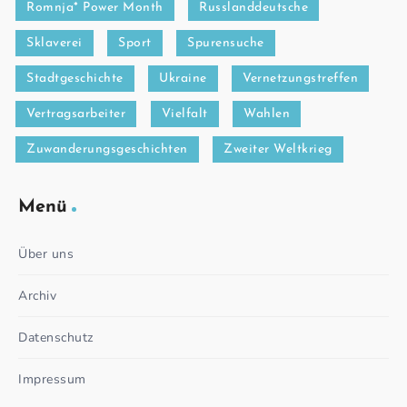
Romnja* Power Month
Russlanddeutsche
Sklaverei
Sport
Spurensuche
Stadtgeschichte
Ukraine
Vernetzungstreffen
Vertragsarbeiter
Vielfalt
Wahlen
Zuwanderungsgeschichten
Zweiter Weltkrieg
Menü
Über uns
Archiv
Datenschutz
Impressum