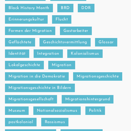
Black History Month
BRD
DDR
Erinnerungskultur
Flucht
Formen der Migration
Gastarbeiter
Geflüchtete
Geschichtsvermittlung
Glossar
Identität
Integration
Kolonialismus
Lokalgeschichte
Migration
Migration in die Demokratie
Migrationsgeschichte
Migrationsgeschichte in Bildern
Migrationsgesellschaft
Migrationshintergrund
Museum
Nationalsozialismus
Politik
postkolonial
Rassismus