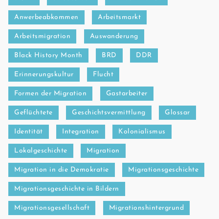
Anwerbeabkommen
Arbeitsmarkt
Arbeitsmigration
Auswanderung
Black History Month
BRD
DDR
Erinnerungskultur
Flucht
Formen der Migration
Gastarbeiter
Geflüchtete
Geschichtsvermittlung
Glossar
Identität
Integration
Kolonialismus
Lokalgeschichte
Migration
Migration in die Demokratie
Migrationsgeschichte
Migrationsgeschichte in Bildern
Migrationsgesellschaft
Migrationshintergrund