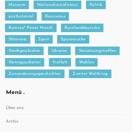
Museum
Nationalsozialismus
Politik
postkolonial
Rassismus
Romnja* Power Month
Russlanddeutsche
Sklaverei
Sport
Spurensuche
Stadtgeschichte
Ukraine
Vernetzungstreffen
Vertragsarbeiter
Vielfalt
Wahlen
Zuwanderungsgeschichten
Zweiter Weltkrieg
Menü
Über uns
Archiv