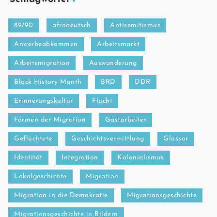
89/90
afrodeutsch
Antisemitismus
Anwerbeabkommen
Arbeitsmarkt
Arbeitsmigration
Auswanderung
Black History Month
BRD
DDR
Erinnerungskultur
Flucht
Formen der Migration
Gastarbeiter
Geflüchtete
Geschichtsvermittlung
Glossar
Identität
Integration
Kolonialismus
Lokalgeschichte
Migration
Migration in die Demokratie
Migrationsgeschichte
Migrationsgeschichte in Bildern