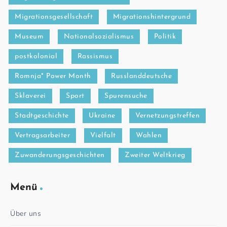
Migrationsgesellschaft
Migrationshintergrund
Museum
Nationalsozialismus
Politik
postkolonial
Rassismus
Romnja* Power Month
Russlanddeutsche
Sklaverei
Sport
Spurensuche
Stadtgeschichte
Ukraine
Vernetzungstreffen
Vertragsarbeiter
Vielfalt
Wahlen
Zuwanderungsgeschichten
Zweiter Weltkrieg
Menü
Über uns