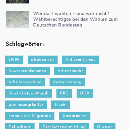
Wer darf wählen – und wer nicht?
Wahlberechtigte bei den Wahlen zum
Deutschen Bundestag
Schlagwörter
89/90
afrodeutsch
Antisemitismus
Anwerbeabkommen
Arbeitsmarkt
Arbeitsmigration
Auswanderung
Black History Month
BRD
DDR
Erinnerungskultur
Flucht
Formen der Migration
Gastarbeiter
Geflüchtete
Geschichtsvermittlung
Glossar