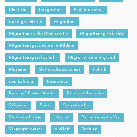
Identität
Integration
Kolonialismus
Lokalgeschichte
Migration
Migration in die Demokratie
Migrationsgeschichte
Migrationsgeschichte in Bildern
Migrationsgesellschaft
Migrationshintergrund
Museum
Nationalsozialismus
Politik
postkolonial
Rassismus
Romnja* Power Month
Russlanddeutsche
Sklaverei
Sport
Spurensuche
Stadtgeschichte
Ukraine
Vernetzungstreffen
Vertragsarbeiter
Vielfalt
Wahlen