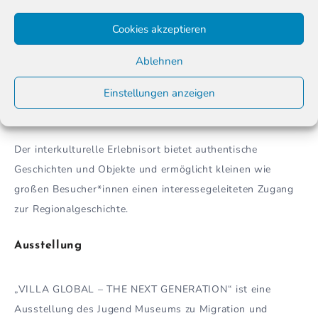
Schöneberg.
Cookies akzeptieren
Die Arbeit des Museums richtet sich vor allem an Kinder
und Jugendliche von 10 bis 18 Jahren. Es gibt jedoch auch
Ablehnen
Angebote für Vorschulkinder, Familien und Menschen mit
Einstellungen anzeigen
besonderen Bedürfnissen. Es wird großen Wert auf
Inklusion und Vielfalt gelegt.
Der interkulturelle Erlebnisort bietet authentische
Geschichten und Objekte und ermöglicht kleinen wie
großen Besucher*innen einen interesse­geleiteten Zugang
zur Regionalgeschichte.
Ausstellung
„VILLA GLOBAL – THE NEXT GENERATION“ ist eine
Ausstellung des Jugend Museums zu Migration und