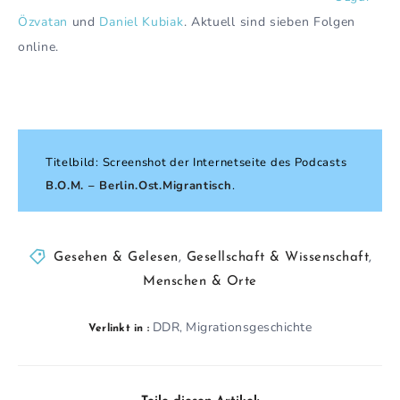
Özvatan
und
Daniel Kubiak
. Aktuell sind sieben Folgen
online.
Titelbild: Screenshot der Internetseite des Podcasts
B.O.M. – Berlin.Ost.Migrantisch
.
Gesehen & Gelesen
,
Gesellschaft & Wissenschaft
,
Menschen & Orte
DDR
Migrationsgeschichte
,
Verlinkt in :