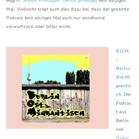
Begriff
„weiße Privilegen“ (white privilege)
kein einziges
Mal. Vielleicht trägt auch dies dazu bei, dass der gesamte
Podcast kein einziges Mal auch nur annähernd
vorwurfsvoll oder bitter wirkt.
B.O.M.
–
Berlin.
Ost.Mi
grantis
ch
. Der
Podcas
t aus
Berlin
von
Özgür