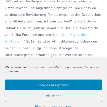
„Wir setzen die Biografien bzw. Erfahrungen zwischen
Ostdeutschen und Migranten nicht gleich. Aber dass die
ostdeutsche Bevölkerung für die migrantische Gesellschaft
eine Alliierte sein kann, ist sehr wertvoll“, erklärt Daniel
Kubiak für beide [Kubiak nimmt hier Bezug auf die Studie
von Naika Foroutan und anderen:
„Ost-Migrantische
Analogien I“
2019]. Es gäbe Ähnlichkeiten zwischen den
beiden Gruppen, aufgrund derer strategische
Interessensgemeinschaften gebildet werden könnten.
„Wollen wir versuchen, aus Vergleichen Informationen zu
Wir verwenden Cookies, um unsere Website und unseren Service zu
ziehen, die für unsere Gesellschaft relevant sind – oder
optimieren.
nicht? Wir denken, dass das sinnvoll ist, und wir sehen
den Mehrwert.“
Cookies akzeptieren
Man kann Phänomenbereiche nach Ost-West
Ablehnen
unterscheiden und dann Ursachenforschung betreiben.
Einstellungen anzeigen
Aber erstens kann Forschung Rassismus relativieren, und