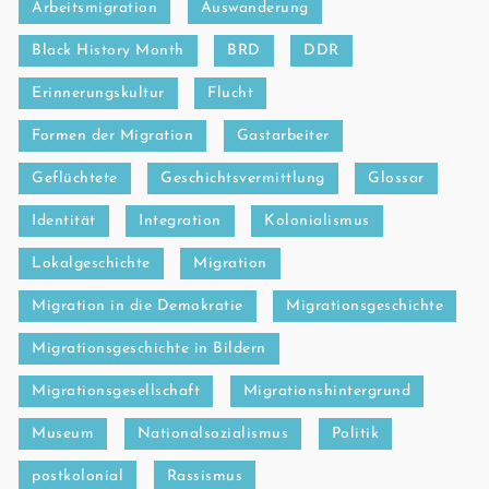
Arbeitsmigration
Auswanderung
Black History Month
BRD
DDR
Erinnerungskultur
Flucht
Formen der Migration
Gastarbeiter
Geflüchtete
Geschichtsvermittlung
Glossar
Identität
Integration
Kolonialismus
Lokalgeschichte
Migration
Migration in die Demokratie
Migrationsgeschichte
Migrationsgeschichte in Bildern
Migrationsgesellschaft
Migrationshintergrund
Museum
Nationalsozialismus
Politik
postkolonial
Rassismus