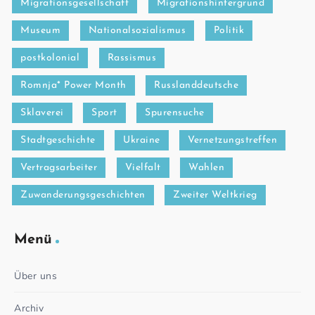
Migrationsgesellschaft
Migrationshintergrund
Museum
Nationalsozialismus
Politik
postkolonial
Rassismus
Romnja* Power Month
Russlanddeutsche
Sklaverei
Sport
Spurensuche
Stadtgeschichte
Ukraine
Vernetzungstreffen
Vertragsarbeiter
Vielfalt
Wahlen
Zuwanderungsgeschichten
Zweiter Weltkrieg
Menü
Über uns
Archiv