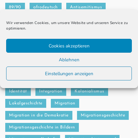
89/90
afrodeutsch
Antisemitismus
Anwerbeabkommen
Arbeitsmarkt
Wir verwenden Cookies, um unsere Website und unseren Service zu
optimieren.
Arbeitsmigration
Auswanderung
Black History Month
BRD
DDR
Cookies akzeptieren
Erinnerungskultur
Flucht
Ablehnen
Formen der Migration
Gastarbeiter
Einstellungen anzeigen
Geflüchtete
Geschichtsvermittlung
Glossar
Identität
Integration
Kolonialismus
Lokalgeschichte
Migration
Migration in die Demokratie
Migrationsgeschichte
Migrationsgeschichte in Bildern