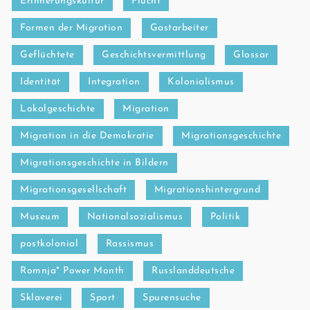
Erinnerungskultur
Flucht
Formen der Migration
Gastarbeiter
Geflüchtete
Geschichtsvermittlung
Glossar
Identität
Integration
Kolonialismus
Lokalgeschichte
Migration
Migration in die Demokratie
Migrationsgeschichte
Migrationsgeschichte in Bildern
Migrationsgesellschaft
Migrationshintergrund
Museum
Nationalsozialismus
Politik
postkolonial
Rassismus
Romnja* Power Month
Russlanddeutsche
Sklaverei
Sport
Spurensuche