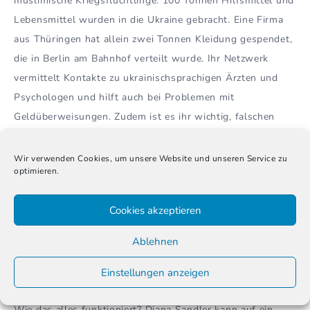
muslimische Kriegsflüchtlinge. 100 Tonnen Hilfsmittel und
Lebensmittel wurden in die Ukraine gebracht. Eine Firma
aus Thüringen hat allein zwei Tonnen Kleidung gespendet,
die in Berlin am Bahnhof verteilt wurde. Ihr Netzwerk
vermittelt Kontakte zu ukrainischsprachigen Ärzten und
Psychologen und hilft auch bei Problemen mit
Geldüberweisungen. Zudem ist es ihr wichtig, falschen
Bildern von Deutschland gleich zu Beginn
entgegenzuwirken:
„Einige glauben, dass in Deutschland
Wir verwenden Cookies, um unsere Website und unseren Service zu
optimieren.
nur reiche Menschen leben und ihre Hilfe
selbstverständlich sei. Dem wirken wir entgegen. Und wir
Cookies akzeptieren
motivieren dazu, sich einzubringen und auch selbst etwas
zu geben.“
Ablehnen
Einstellungen anzeigen
Breites bundesweites Netzwerk
Wie das alles funktioniert? Diana Sandler kann auf ein