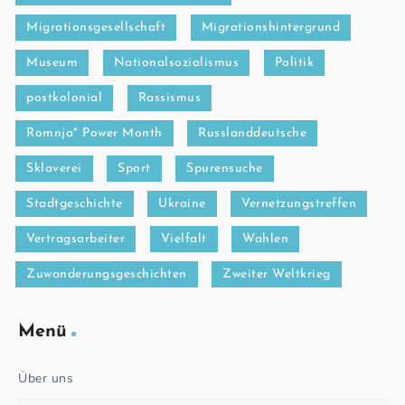
Migrationsgesellschaft
Migrationshintergrund
Museum
Nationalsozialismus
Politik
postkolonial
Rassismus
Romnja* Power Month
Russlanddeutsche
Sklaverei
Sport
Spurensuche
Stadtgeschichte
Ukraine
Vernetzungstreffen
Vertragsarbeiter
Vielfalt
Wahlen
Zuwanderungsgeschichten
Zweiter Weltkrieg
Menü
Über uns