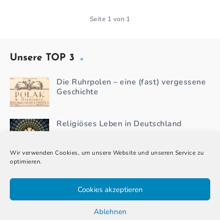
Seite 1 von 1
Unsere TOP 3
Die Ruhrpolen – eine (fast) vergessene
Geschichte
Religiöses Leben in Deutschland
Wir verwenden Cookies, um unsere Website und unseren Service zu
optimieren.
Wer darf wählen – und wer nicht?
Wahlberechtigte bei den Wahlen zum
Deutschen Bundestag
Cookies akzeptieren
Ablehnen
Schlagwörter