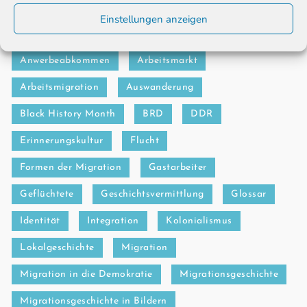
Einstellungen anzeigen
89/90
afrodeutsch
Antisemitismus
Anwerbeabkommen
Arbeitsmarkt
Arbeitsmigration
Auswanderung
Black History Month
BRD
DDR
Erinnerungskultur
Flucht
Formen der Migration
Gastarbeiter
Geflüchtete
Geschichtsvermittlung
Glossar
Identität
Integration
Kolonialismus
Lokalgeschichte
Migration
Migration in die Demokratie
Migrationsgeschichte
Migrationsgeschichte in Bildern