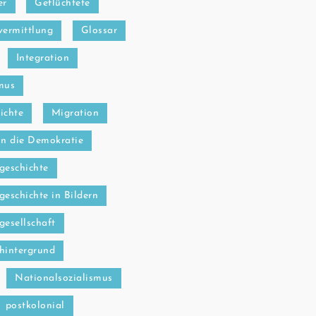
er
Geflüchtete
vermittlung
Glossar
Integration
mus
ichte
Migration
in die Demokratie
geschichte
geschichte in Bildern
gesellschaft
hintergrund
Nationalsozialismus
postkolonial