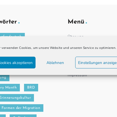
wörter
Menü
Über uns
afrodeutsch
smus
 verwenden Cookies, um unsere Website und unseren Service zu optimieren.
Archiv
bkommen
Datenschutz
ookies akzeptieren
Ablehnen
Einstellungen anzeig
kt
Arbeitsmigration
Impressum
ung
ory Month
BRD
Erinnerungskultur
Formen der Migration