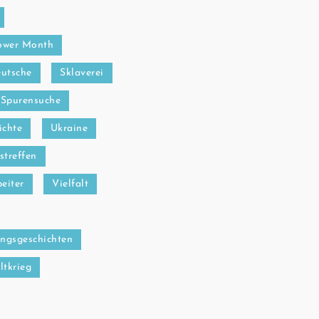
ower Month
utsche
Sklaverei
Spurensuche
ichte
Ukraine
streffen
eiter
Vielfalt
ngsgeschichten
ltkrieg