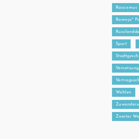
Rassismus
Romnja* P
Russlandde
Sport
Stadtgesch
Vernetzung
Vertragsarb
Wahlen
Zuwanderu
Zweiter We