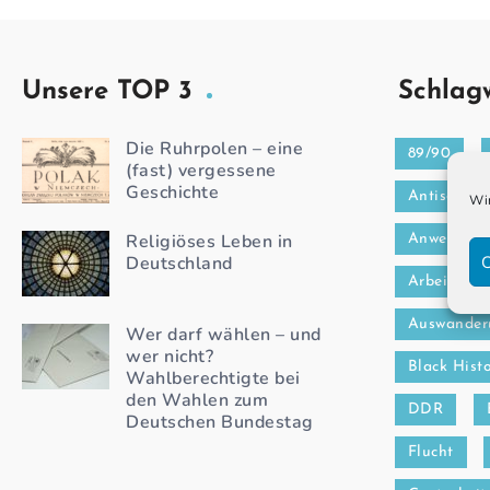
Unsere TOP 3
Schlag
Die Ruhrpolen – eine
89/90
(fast) vergessene
Geschichte
Antisemiti
Wir
Religiöses Leben in
Anwerbea
C
Deutschland
Arbeitsmar
Auswander
Wer darf wählen – und
wer nicht?
Black Hist
Wahlberechtigte bei
den Wahlen zum
DDR
Deutschen Bundestag
Flucht