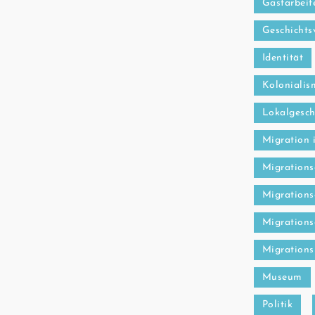
Gastarbeit
Geschichts
Identität
Kolonialis
Lokalgesch
Migration 
Migrations
Migrations
Migrations
Migrations
Museum
Politik